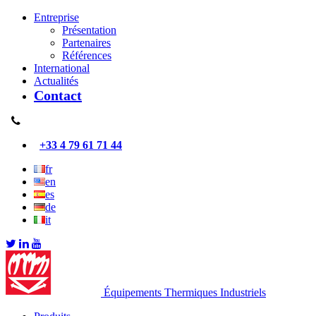
Entreprise
Présentation
Partenaires
Références
International
Actualités
Contact
+33 4 79 61 71 44
fr
en
es
de
it
Équipements Thermiques Industriels