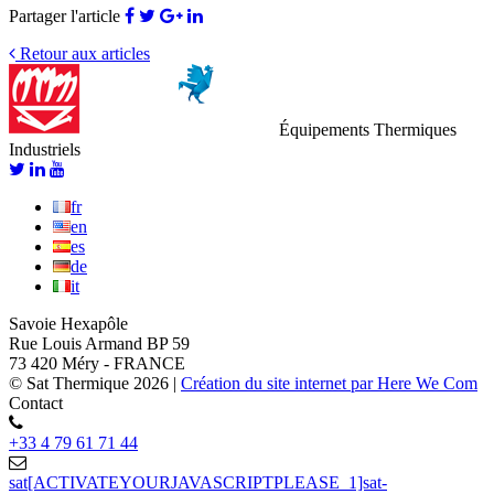
Partager l'article
Retour aux articles
Équipements Thermiques
Industriels
fr
en
es
de
it
Savoie Hexapôle
Rue Louis Armand BP 59
73 420 Méry - FRANCE
© Sat Thermique 2026
|
Création du site internet par Here We Com
Contact
+33 4 79 61 71 44
sat[ACTIVATEYOURJAVASCRIPTPLEASE_1]sat-