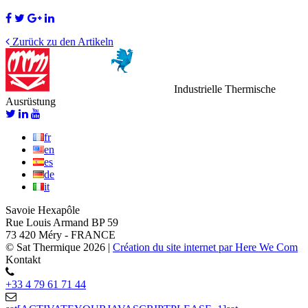
Zurück zu den Artikeln
Industrielle Thermische
Ausrüstung
fr
en
es
de
it
Savoie Hexapôle
Rue Louis Armand BP 59
73 420 Méry - FRANCE
© Sat Thermique 2026
|
Création du site internet par Here We Com
Kontakt
+33 4 79 61 71 44