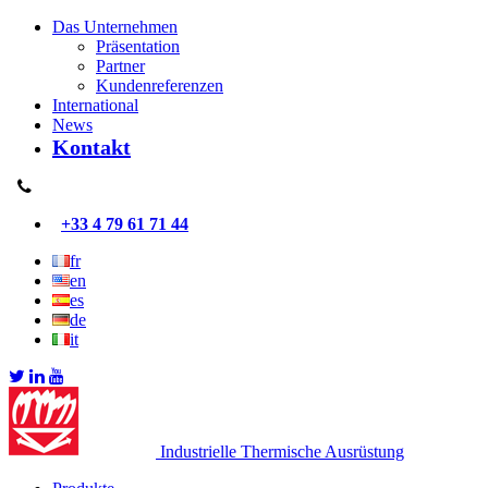
Das Unternehmen
Präsentation
Partner
Kundenreferenzen
International
News
Kontakt
+33 4 79 61 71 44
fr
en
es
de
it
Industrielle Thermische Ausrüstung