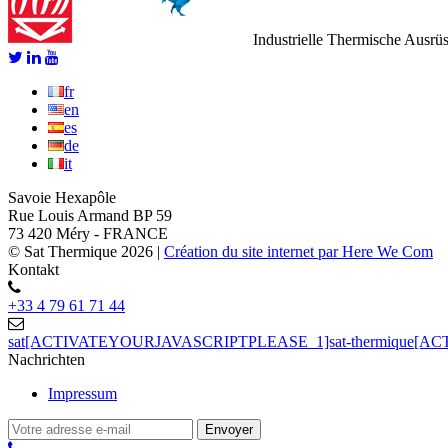
Industrielle Thermische Ausrü
fr
en
es
de
it
Savoie Hexapôle
Rue Louis Armand BP 59
73 420 Méry - FRANCE
© Sat Thermique 2026
|
Création du site internet par Here We Com
Kontakt
+33 4 79 61 71 44
sat[ACTIVATEYOURJAVASCRIPTPLEASE_1]sat-thermique[
Nachrichten
Impressum