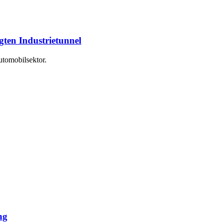
gten Industrietunnel
utomobilsektor.
ng