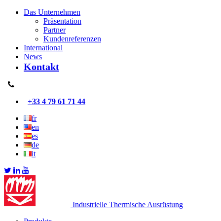
Das Unternehmen
Präsentation
Partner
Kundenreferenzen
International
News
Kontakt
+33 4 79 61 71 44
fr
en
es
de
it
Industrielle Thermische Ausrüstung