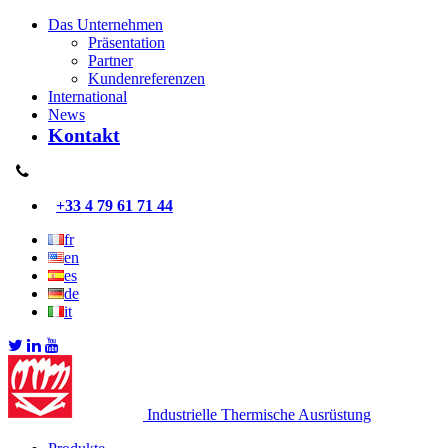
Das Unternehmen
Präsentation
Partner
Kundenreferenzen
International
News
Kontakt
+33 4 79 61 71 44
fr
en
es
de
it
Industrielle Thermische Ausrüstung