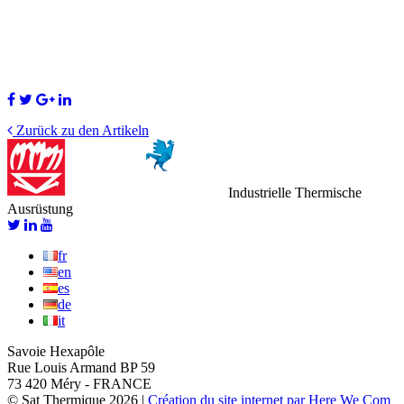
Zurück zu den Artikeln
Industrielle Thermische
Ausrüstung
fr
en
es
de
it
Savoie Hexapôle
Rue Louis Armand BP 59
73 420 Méry - FRANCE
© Sat Thermique 2026
|
Création du site internet par Here We Com