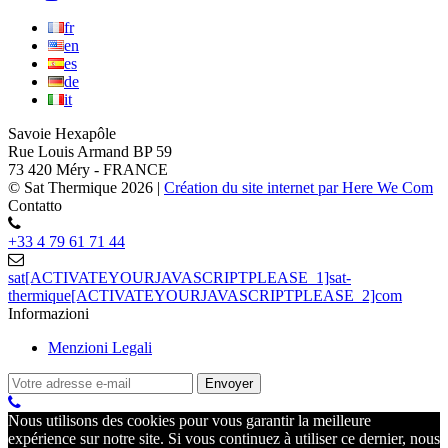
fr
en
es
de
it
Savoie Hexapôle
Rue Louis Armand BP 59
73 420 Méry - FRANCE
© Sat Thermique 2026
|
Création du site internet par Here We Com
Contatto
+33 4 79 61 71 44
sat[ACTIVATEYOURJAVASCRIPTPLEASE_1]sat-
thermique[ACTIVATEYOURJAVASCRIPTPLEASE_2]com
Informazioni
Menzioni Legali
Nous utilisons des cookies pour vous garantir la meilleure
expérience sur notre site. Si vous continuez à utiliser ce dernier, nous