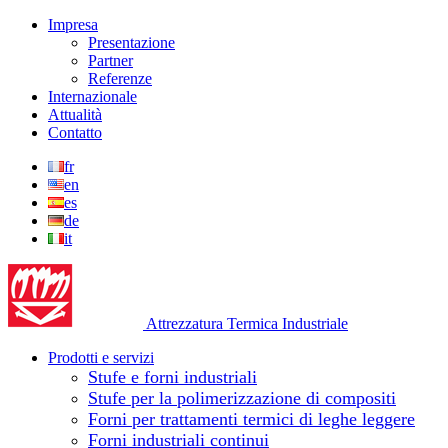
Impresa
Presentazione
Partner
Referenze
Internazionale
Attualità
Contatto
fr
en
es
de
it
Attrezzatura Termica Industriale
Prodotti e servizi
Stufe e forni industriali
Stufe per la polimerizzazione di compositi
Forni per trattamenti termici di leghe leggere
Forni industriali continui