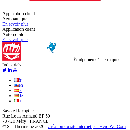
Application client
Aéronautique
En savoir plus
Application client
Automobile
En savoir plus
Équipements Thermiques
Industriels
fr
en
es
de
it
Savoie Hexapôle
Rue Louis Armand BP 59
73 420 Méry - FRANCE
© Sat Thermique 2026
|
Création du site internet par Here We Com