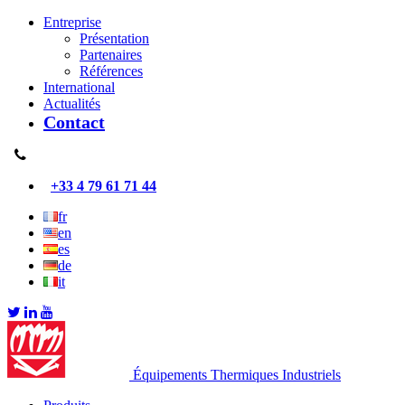
Entreprise
Présentation
Partenaires
Références
International
Actualités
Contact
+33 4 79 61 71 44
fr
en
es
de
it
Équipements Thermiques Industriels