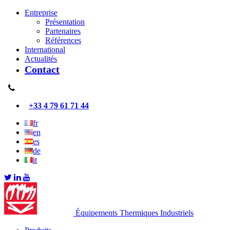
Entreprise
Présentation
Partenaires
Références
International
Actualités
Contact
+33 4 79 61 71 44
fr
en
es
de
it
Équipements Thermiques Industriels