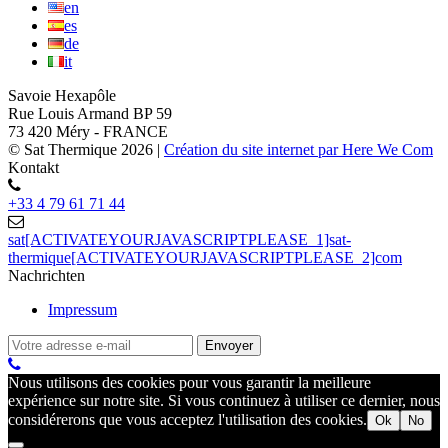
en
es
de
it
Savoie Hexapôle
Rue Louis Armand BP 59
73 420 Méry - FRANCE
© Sat Thermique 2026
|
Création du site internet par Here We Com
Kontakt
+33 4 79 61 71 44
sat[ACTIVATEYOURJAVASCRIPTPLEASE_1]sat-
thermique[ACTIVATEYOURJAVASCRIPTPLEASE_2]com
Nachrichten
Impressum
Nous utilisons des cookies pour vous garantir la meilleure
expérience sur notre site. Si vous continuez à utiliser ce dernier, nous
considérerons que vous acceptez l'utilisation des cookies.
Ok
No