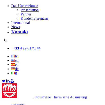
Das Unternehmen
Präsentation
Partner
Kundenreferenzen
International
News
Kontakt
+33 4 79 61 71 44
fr
en
es
de
it
Industrielle Thermische Ausrüstung