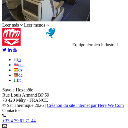
Leer más
Leer menos
Equipo térmico industrial
fr
en
es
de
it
Savoie Hexapôle
Rue Louis Armand BP 59
73 420 Méry - FRANCE
© Sat Thermique 2026
|
Création du site internet par Here We Com
Contactos
+33 4 79 61 71 44