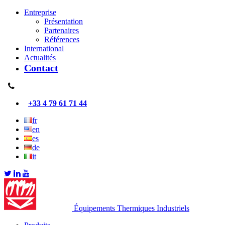
Entreprise
Présentation
Partenaires
Références
International
Actualités
Contact
+33 4 79 61 71 44
fr
en
es
de
it
Équipements Thermiques Industriels